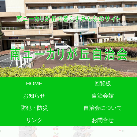
HOME
回覧板
お知らせ
自治会館
防犯・防災
自治会について
リンク
お問合せ