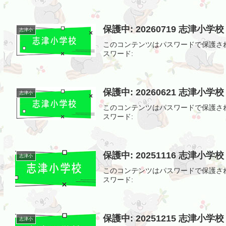
保護中: 20260719 志津小学校
志津小
このコンテンツはパスワードで保護さ
スワード:
保護中: 20260621 志津小学校
志津小
このコンテンツはパスワードで保護さ
スワード:
保護中: 20251116 志津小
志津小
このコンテンツはパスワードで保護さ
スワード:
保護中: 20251215 志津小
志津小