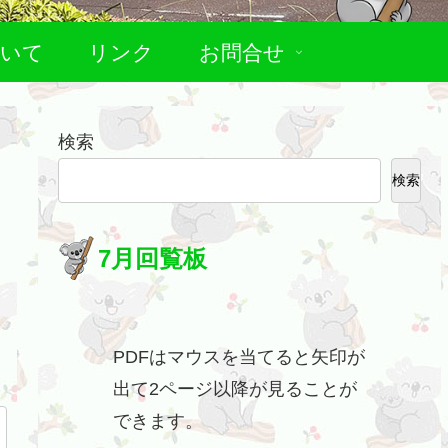
ついて
リンク
お問合せ
検索
検索
7月回覧板
PDFはマウスを当てると矢印が
出て2ページ以降が見ることが
できます。