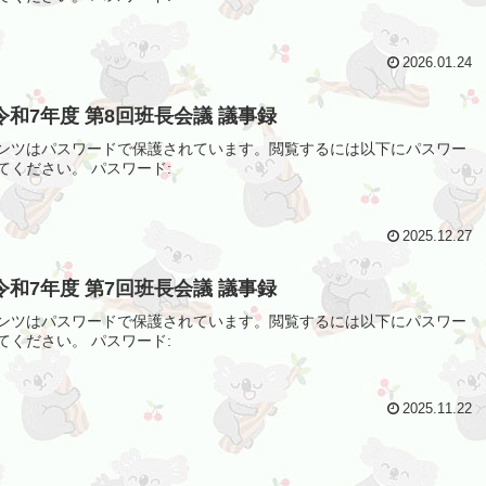
2026.01.24
保護中: 令和7年度 第8回班長会議 議事録
ンツはパスワードで保護されています。閲覧するには以下にパスワー
てください。 パスワード:
2025.12.27
保護中: 令和7年度 第7回班長会議 議事録
ンツはパスワードで保護されています。閲覧するには以下にパスワー
てください。 パスワード:
2025.11.22